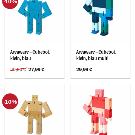
-10%
Areaware – Cubebot,
Areaware – Cubebot,
klein, blau
klein, blau multi
Ursprünglicher
Aktueller
30,00
€
27,99
€
29,99
€
Preis
Preis
war:
ist:
30,00 €
27,99 €.
-10%