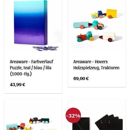
Areaware – Farbverlauf
Areaware – Hovers
Puzzle, teal / blau / lila
Holzspielzeug, Traktoren
(1000-tlg.)
69,00
€
43,99
€
-32%