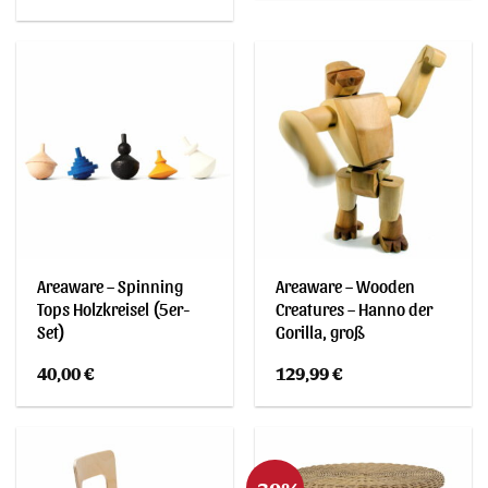
Preis
Preis
30,00 €
30,00 €.
war:
ist:
30,00 €
26,99 €.
Areaware – Spinning
Areaware – Wooden
Tops Holzkreisel (5er-
Creatures – Hanno der
Set)
Gorilla, groß
40,00
€
129,99
€
-30%