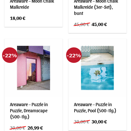
Areaware – Moon Chalk
Areaware – Moon Chalk
Malkreide
Malkreide (3er-Set),
bunt
18,00
€
Ursprünglicher
Aktueller
45,00
€
45,00
€
Preis
Preis
war:
ist:
45,00 €
45,00 €.
-22%
-22%
Areaware – Puzzle in
Areaware – Puzzle in
Puzzle, Dreamscape
Puzzle, Pool (500-tlg.)
(500-tlg.)
Ursprünglicher
Aktueller
30,00
€
30,00
€
Preis
Preis
Ursprünglicher
Aktueller
30,00
€
26,99
€
war:
ist: