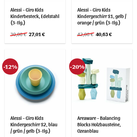
Alessi – Giro Kids
Alessi – Giro Kids
Kinderbesteck, Edelstahl
Kindergeschirr S1, gelb /
(3-tlg.)
orange / grün (3-tlg.)
Ursprünglicher
Aktueller
Ursprünglicher
Aktueller
30,00
€
27,01
€
42,00
€
40,63
€
Preis
Preis
Preis
Preis
war:
ist:
war:
ist:
30,00 €
27,01 €.
42,00 €
40,63 €.
-12%
-20%
Alessi – Giro Kids
Areaware – Balancing
Kindergeschirr S2, blau
Blocks Holzbausteine,
/ grün / gelb (3-tlg.)
Ozeanblau