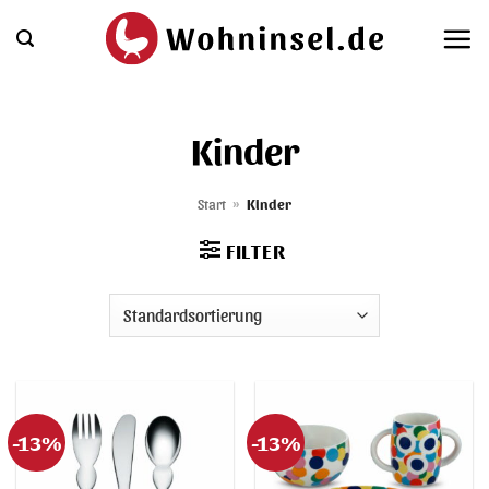
Zum
Inhalt
springen
Kinder
Start
»
Kinder
FILTER
-13%
-13%