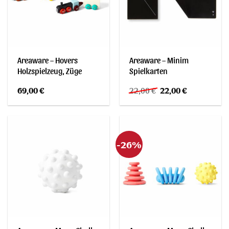
Areaware – Hovers
Areaware – Minim
Holzspielzeug, Züge
Spielkarten
Ursprünglicher
Aktueller
69,00
€
22,00
€
22,00
€
Preis
Preis
war:
ist:
22,00 €
22,00 €.
-26%