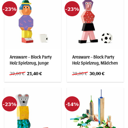
-23%
-23%
Areaware – Block Party
Areaware – Block Party
Holz Spielzeug, Junge
Holz Spielzeug, Mädchen
Ursprünglicher
Aktueller
Ursprünglicher
Aktueller
39,00
€
21,40
€
39,00
€
30,00
€
Preis
Preis
Preis
Preis
war:
ist:
war:
ist:
39,00 €
21,40 €.
39,00 €
30,00 €.
-23%
-14%