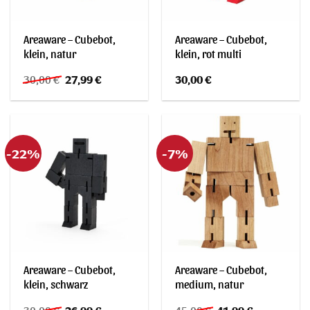
Areaware – Cubebot,
Areaware – Cubebot,
klein, natur
klein, rot multi
Ursprünglicher
Aktueller
30,00
€
27,99
€
30,00
€
Preis
Preis
war:
ist:
30,00 €
27,99 €.
-22%
-7%
Areaware – Cubebot,
Areaware – Cubebot,
klein, schwarz
medium, natur
Ursprünglicher
Aktueller
Ursprünglicher
Aktueller
30,00
€
26,99
€
45,00
€
41,99
€