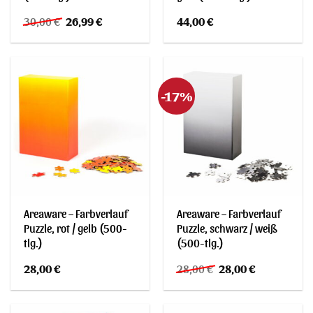
Ursprünglicher
Aktueller
30,00
€
26,99
€
44,00
€
Preis
Preis
war:
ist:
30,00 €
26,99 €.
-17%
Areaware – Farbverlauf
Areaware – Farbverlauf
Puzzle, rot / gelb (500-
Puzzle, schwarz / weiß
tlg.)
(500-tlg.)
Ursprünglicher
Aktueller
28,00
€
28,00
€
28,00
€
Preis
Preis
war:
ist:
28,00 €
28,00 €.