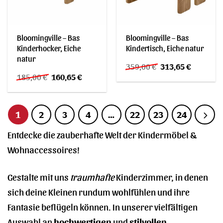
Bloomingville – Bas
Bloomingville – Bas
Kinderhocker, Eiche
Kindertisch, Eiche natur
natur
Ursprünglicher
Aktueller
359,00
€
313,65
€
Preis
Preis
Ursprünglicher
Aktueller
185,00
€
160,65
€
war:
ist:
Preis
Preis
359,00 €
313,65 €.
war:
ist:
185,00 €
160,65 €.
1
2
3
4
…
22
23
24
Entdecke die zauberhafte Welt der Kindermöbel &
Wohnaccessoires!
Gestalte mit uns
traumhafte
Kinderzimmer, in denen
sich deine Kleinen rundum wohlfühlen und ihre
Fantasie beflügeln können. In unserer vielfältigen
Auswahl an
hochwertigen
und
stilvollen