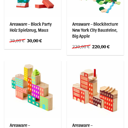
Areaware – Block Party
Areaware – Blockitecture
Holz Spielzeug, Maus
New York City Bausteine,
Big Apple
Ursprünglicher
Aktueller
39,00
€
30,00
€
Preis
Preis
Ursprünglicher
Aktueller
220,00
€
220,00
€
war:
ist:
Preis
Preis
39,00 €
30,00 €.
war:
ist:
220,00 €
220,00 €.
Areaware –
Areaware –