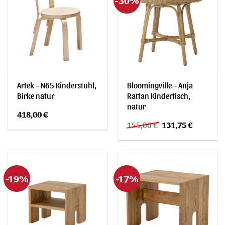
Artek – N65 Kinderstuhl,
Bloomingville – Anja
Birke natur
Rattan Kindertisch,
natur
418,00
€
Ursprünglicher
Aktueller
155,00
€
131,75
€
Preis
Preis
war:
ist:
155,00 €
131,75 €.
-19%
-17%