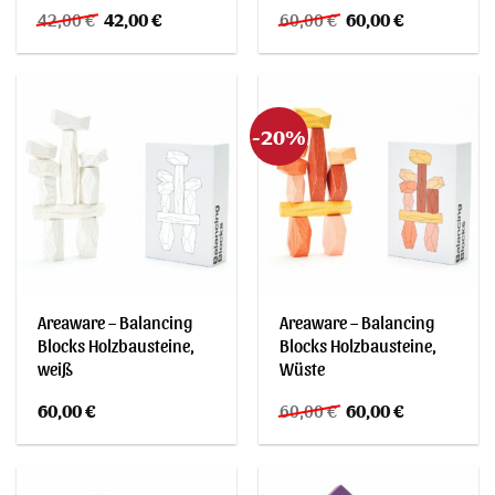
Ursprünglicher
Aktueller
Ursprünglicher
Aktueller
42,00
€
42,00
€
60,00
€
60,00
€
Preis
Preis
Preis
Preis
war:
ist:
war:
ist:
42,00 €
42,00 €.
60,00 €
60,00 €.
-20%
Areaware – Balancing
Areaware – Balancing
Blocks Holzbausteine,
Blocks Holzbausteine,
weiß
Wüste
Ursprünglicher
Aktueller
60,00
€
60,00
€
60,00
€
Preis
Preis
war:
ist:
60,00 €
60,00 €.