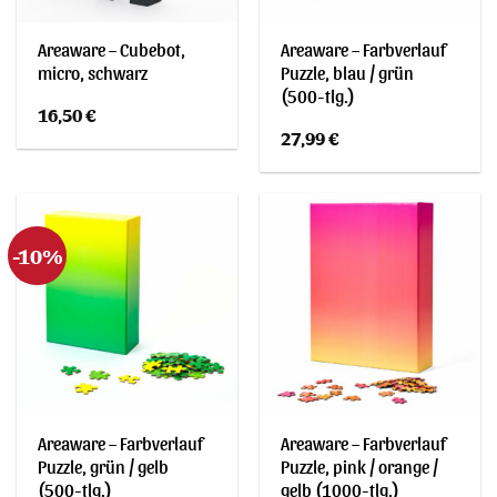
Areaware – Cubebot,
Areaware – Farbverlauf
micro, schwarz
Puzzle, blau / grün
(500-tlg.)
16,50
€
27,99
€
-10%
Areaware – Farbverlauf
Areaware – Farbverlauf
Puzzle, grün / gelb
Puzzle, pink / orange /
(500-tlg.)
gelb (1000-tlg.)