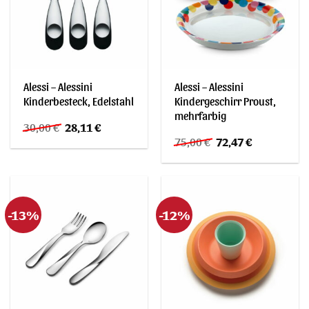
Alessi – Alessini
Alessi – Alessini
Kinderbesteck, Edelstahl
Kindergeschirr Proust,
mehrfarbig
Ursprünglicher
Aktueller
30,00
€
28,11
€
Preis
Preis
Ursprünglicher
Aktueller
75,00
€
72,47
€
war:
ist:
Preis
Preis
30,00 €
28,11 €.
war:
ist:
75,00 €
72,47 €.
-13%
-12%