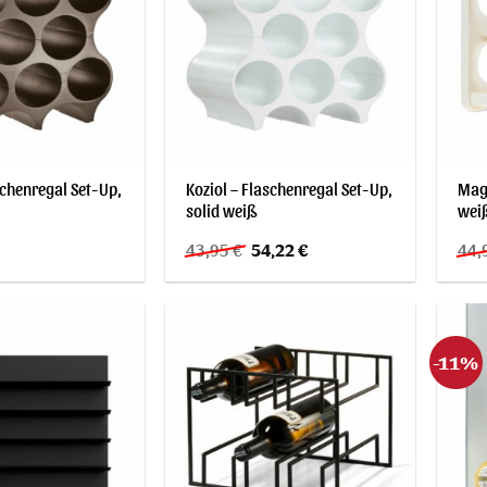
schenregal Set-Up,
Koziol – Flaschenregal Set-Up,
Magi
solid weiß
wei
Ursprünglicher
Aktueller
43,95
€
54,22
€
44,
Preis
Preis
war:
ist:
43,95 €
54,22 €.
-11%