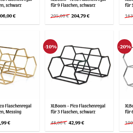
hen, schwarz
für 9 Flaschen, schwarz
für 
rsprünglicher
Aktueller
Ursprünglicher
Aktueller
06,00
€
205,00
€
204,79
€
163
reis
Preis
Preis
Preis
ar:
ist:
war:
ist:
52,00 €
106,00 €.
205,00 €
204,79 €.
-10%
-20%
co Flaschenregal
XLBoom – Pico Flaschenregal
XLB
hen, Messing
für 3 Flaschen, schwarz
für 
sprünglicher
Aktueller
Ursprünglicher
Aktueller
,99
€
48,00
€
42,99
€
100
is
Preis
Preis
Preis
r:
ist:
war:
ist: