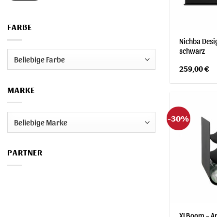
FARBE
Nichba Desi
schwarz
259,00
€
MARKE
-30%
PARTNER
XLBoom – Ar