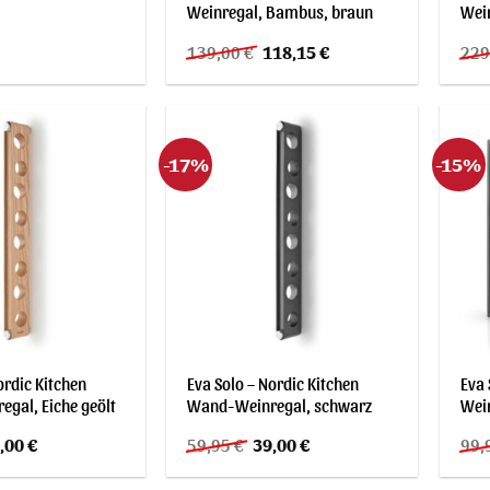
Weinregal, Bambus, braun
Wein
Ursprünglicher
Aktueller
139,00
€
118,15
€
229
Preis
Preis
war:
ist:
139,00 €
118,15 €.
-17%
-15%
ordic Kitchen
Eva Solo – Nordic Kitchen
Eva 
gal, Eiche geölt
Wand-Weinregal, schwarz
Wei
sprünglicher
Aktueller
Ursprünglicher
Aktueller
,00
€
59,95
€
39,00
€
99,
is
Preis
Preis
Preis
r:
ist:
war:
ist: