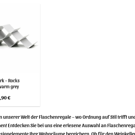
,00 €
47,99 €.
48,00 €
42,99 €.
rk – Rocks
warm grey
sprünglicher
Aktueller
,90
€
is
Preis
r:
ist:
,95 €
58,90 €.
 unserer Welt der Flaschenregale – wo Ordnung auf Stil trifft u
enen! Entdecken Sie bei uns eine erlesene Auswahl an Flaschenreg
 Designelemente Ihre Wohnräume bereichern. Ob für den Weinkeller