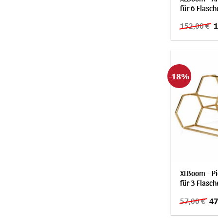
für 6 Flasc
U
152,00
€
1
P
w
1
-18%
XLBoom – Pi
für 3 Flasc
Ur
57,00
€
47
Pre
wa