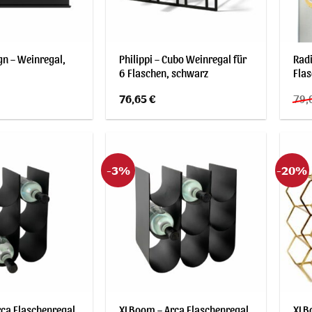
gn – Weinregal,
Philippi – Cubo Weinregal für
Radi
6 Flaschen, schwarz
Flas
76,65
€
79,
-3%
-20%
ca Flaschenregal
XLBoom – Arca Flaschenregal
XLB