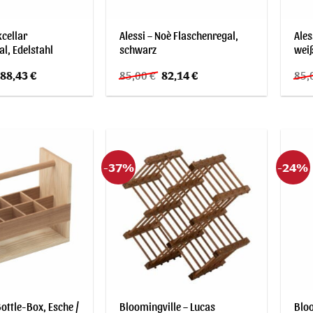
kcellar
Alessi – Noè Flaschenregal,
Ales
l, Edelstahl
schwarz
wei
rsprünglicher
Aktueller
Ursprünglicher
Aktueller
88,43
€
85,00
€
82,14
€
85,
reis
Preis
Preis
Preis
ar:
ist:
war:
ist:
95,00 €
188,43 €.
85,00 €
82,14 €.
-37%
-24%
ottle-Box, Esche /
Bloomingville – Lucas
Bloo