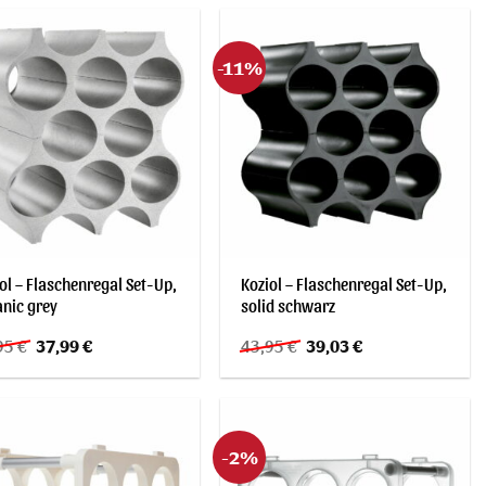
99,95 €
105,42 €.
164,00 €
139,40 €.
-11%
ol – Flaschenregal Set-Up,
Koziol – Flaschenregal Set-Up,
nic grey
solid schwarz
Ursprünglicher
Aktueller
Ursprünglicher
Aktueller
95
€
37,99
€
43,95
€
39,03
€
Preis
Preis
Preis
Preis
war:
ist:
war:
ist:
43,95 €
37,99 €.
43,95 €
39,03 €.
-2%