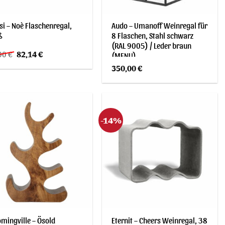
si – Noè Flaschenregal,
Audo – Umanoff Weinregal für
ß
8 Flaschen, Stahl schwarz
(RAL 9005) / Leder braun
Ursprünglicher
Aktueller
00
€
82,14
€
(MENU)
Preis
Preis
350,00
€
war:
ist:
85,00 €
82,14 €.
-14%
mingville – Ösold
Eternit – Cheers Weinregal, 38