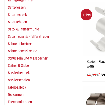
59
Saftpressen
-11%
Salatbesteck
Salatschalen
Salz- & Pfeffermühle
Salzstreuer & Pfefferstreuer
Schneidebretter
Schneidewerkzeuge
Schüsseln und Messbecher
Koziol – Fla
Seiher & Siebe
weiß
Servierbesteck
Ur
43,95
€
39
Pre
Servierschalen
wa
43
Tafelbesteck
Teekannen
Thermoskannen