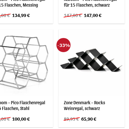
15 Flaschen, Messing
für 15 Flaschen, schwarz
Ursprünglicher
Aktueller
Ursprünglicher
Aktueller
,00
€
134,99
€
147,00
€
147,00
€
Preis
Preis
Preis
Preis
war:
ist:
war:
ist:
163,00 €
134,99 €.
147,00 €
147,00 €.
-33%
oom – Pico Flaschenregal
Zone Denmark – Rocks
6 Flaschen, Stahl
Weinregal, schwarz
Ursprünglicher
Aktueller
Ursprünglicher
Aktueller
,00
€
100,00
€
89,95
€
65,90
€
Preis
Preis
Preis
Preis
war:
ist:
war:
ist: