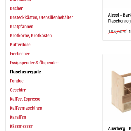
Becher
Alessi – Bar
Besteckkästen, Utensilienbehälter
Flaschenrega
Bratpfannen
U
195,00
€
1
Brotkörbe, Brotkästen
P
w
1
Butterdose
Eierbecher
Essigspender & Ölspender
Flaschenregale
Fondue
Geschirr
Kaffee, Espresso
Kaffeemaschinen
Karaffen
Käsemesser
Auerberg – B