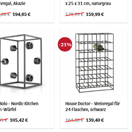
regal, Akazie
x 25 x 31 cm, naturgrau
Ursprünglicher
Aktueller
Ursprünglicher
Aktueller
,00
€
194,65
€
179,99
€
159,99
€
Preis
Preis
Preis
Preis
war:
ist:
war:
ist:
229,00 €
194,65 €.
179,99 €
159,99 €.
-21%
Solo – Nordic Kitchen
House Doctor – Weinregal für
n-Würfel
24 Flaschen, schwarz
Ursprünglicher
Aktueller
Ursprünglicher
Aktueller
95
€
105,42
€
164,00
€
139,40
€
Preis
Preis
Preis
Preis
war:
ist:
war:
ist: