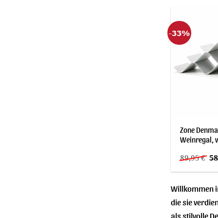
57
-33%
Zone Denma
Weinregal, 
Ur
89,95
€
58
Pre
wa
89
Willkommen in
die sie verdi
als stilvolle