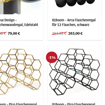
us Design –
XLBoom – Arca Flaschenregal
chenwandregal, Edelstahl
für 12 Flaschen, schwarz
Ursprünglicher
Aktueller
Ursprünglicher
Aktueller
00
€
79,00
€
263,00
€
263,00
€
Preis
Preis
Preis
Preis
war:
ist:
war:
ist:
79,00 €
79,00 €.
263,00 €
263,00 €.
-1%
oom – Pico Flaschenregal
XLBoom – Pico Flaschenregal