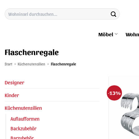
Zum
Suchen
Inhalt
nach:
springen
Möbel
Wohn
Flaschenregale
Start
»
Küchenutensilien
»
Flaschenregale
Designer
-13%
Kinder
Küchenutensilien
Auflaufformen
Backzubehör
Barzubehör