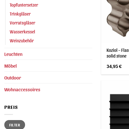
Topfuntersetzer
Trinkgläser
Vorratsgläser
Wasserkessel
Weinzubehör
Koziol – Fla
Leuchten
solid stone
Möbel
34,95
€
Outdoor
Wohnaccessoires
PREIS
Min.
Max.
FILTER
Preis
Preis