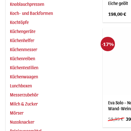
Eiche geölt
Knoblauchpressen
Koch- und Backformen
198,00
€
Kochtöpfe
Küchengeräte
Küchenhelfer
-17%
Küchenmesser
Küchenreiben
Küchentextilien
Küchenwaagen
Lunchboxen
Messerzubehör
Eva Solo – N
Milch & Zucker
Wand-Weinre
Mörser
Ur
59,95
€
39
Nussknacker
Pre
wa
Reinigungsmittel