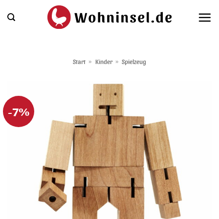
Zum
Inhalt
springen
Start
»
Kinder
»
Spielzeug
-7%