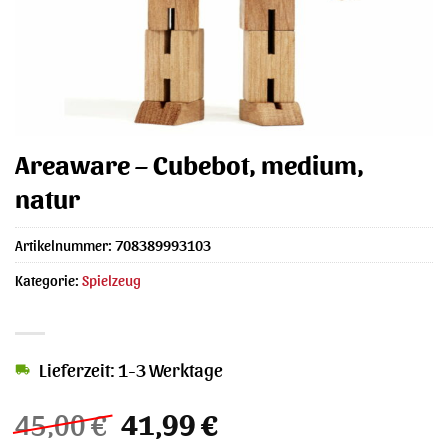
Areaware – Cubebot, medium,
natur
Artikelnummer:
708389993103
Kategorie:
Spielzeug
Lieferzeit: 1-3 Werktage
Ursprünglicher
Aktueller
45,00
€
41,99
€