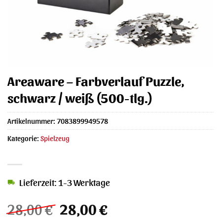
Areaware – Farbverlauf Puzzle,
schwarz / weiß (500-tlg.)
Artikelnummer:
7083899949578
Kategorie:
Spielzeug
Lieferzeit: 1-3 Werktage
Ursprünglicher
Aktueller
28,00
€
28,00
€