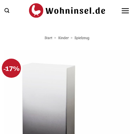
Zum
Inhalt
springen
Start
»
Kinder
»
Spielzeug
-17%