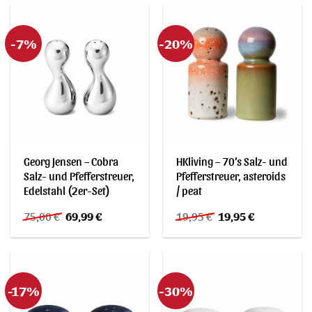
75,00 €
69,99 €.
-7%
-20%
Georg Jensen – Cobra
HKliving – 70’s Salz- und
Salz- und Pfefferstreuer,
Pfefferstreuer, asteroids
Edelstahl (2er-Set)
/ peat
Ursprünglicher
Aktueller
Ursprünglicher
Aktueller
75,00
€
69,99
€
19,95
€
19,95
€
Preis
Preis
Preis
Preis
war:
ist:
war:
ist:
75,00 €
69,99 €.
19,95 €
19,95 €.
-17%
-30%