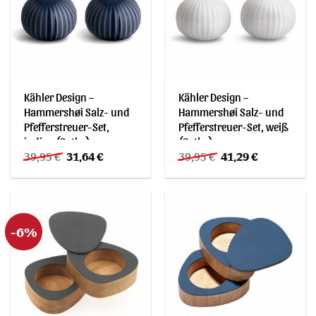
Kähler Design –
Kähler Design –
Hammershøi Salz- und
Hammershøi Salz- und
Pfefferstreuer-Set,
Pfefferstreuer-Set, weiß
indigo (2-tlg.)
(2-tlg.)
Ursprünglicher
Aktueller
Ursprünglicher
Aktueller
39,95
€
31,64
€
39,95
€
41,29
€
Preis
Preis
Preis
Preis
war:
ist:
war:
ist:
39,95 €
31,64 €.
39,95 €
41,29 €.
-6%