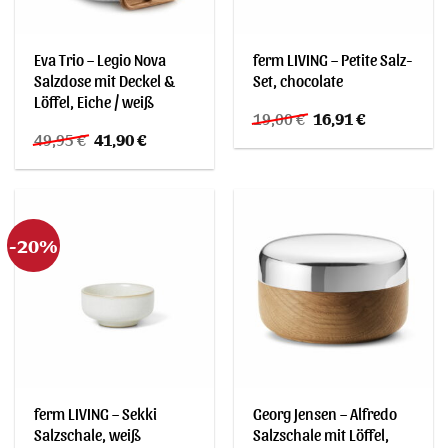
Eva Trio – Legio Nova
ferm LIVING – Petite Salz-
Salzdose mit Deckel &
Set, chocolate
Löffel, Eiche / weiß
Ursprünglicher
Aktueller
19,00
€
16,91
€
Preis
Preis
Ursprünglicher
Aktueller
49,95
€
41,90
€
war:
ist:
Preis
Preis
19,00 €
16,91 €.
war:
ist:
49,95 €
41,90 €.
-20%
ferm LIVING – Sekki
Georg Jensen – Alfredo
Salzschale, weiß
Salzschale mit Löffel,