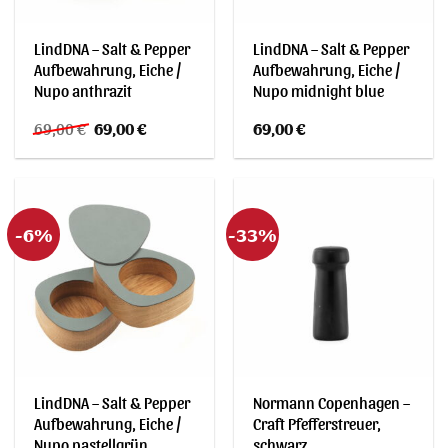
LindDNA – Salt & Pepper
LindDNA – Salt & Pepper
Aufbewahrung, Eiche /
Aufbewahrung, Eiche /
Nupo anthrazit
Nupo midnight blue
Ursprünglicher
Aktueller
69,00
€
69,00
€
69,00
€
Preis
Preis
war:
ist:
69,00 €
69,00 €.
-6%
-33%
LindDNA – Salt & Pepper
Normann Copenhagen –
Aufbewahrung, Eiche /
Craft Pfefferstreuer,
Nupo pastellgrün
schwarz