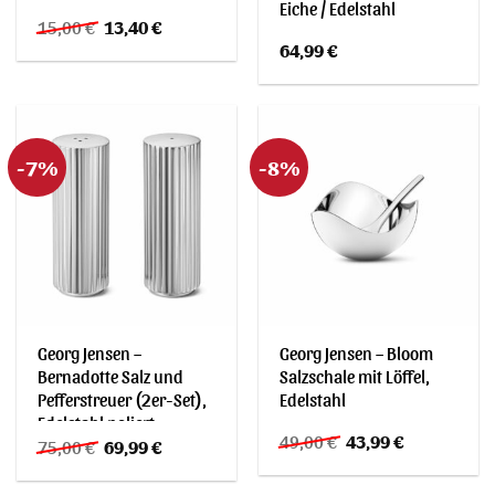
Eiche / Edelstahl
Ursprünglicher
Aktueller
15,00
€
13,40
€
Preis
Preis
64,99
€
war:
ist:
15,00 €
13,40 €.
-7%
-8%
Georg Jensen –
Georg Jensen – Bloom
Bernadotte Salz und
Salzschale mit Löffel,
Pefferstreuer (2er-Set),
Edelstahl
Edelstahl poliert
Ursprünglicher
Aktueller
49,00
€
43,99
€
Ursprünglicher
Aktueller
75,00
€
69,99
€
Preis
Preis
Preis
Preis
war:
ist:
war:
ist:
49,00 €
43,99 €.