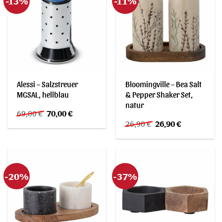
-13%
-11%
Alessi – Salzstreuer
Bloomingville – Bea Salt
MGSAL, hellblau
& Pepper Shaker Set,
natur
Ursprünglicher
Aktueller
69,00
€
70,00
€
Preis
Preis
Ursprünglicher
Aktueller
26,90
€
26,90
€
war:
ist:
Preis
Preis
69,00 €
70,00 €.
war:
ist:
26,90 €
26,90 €.
-20%
-37%