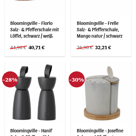
Bloomingville – Florio
Bloomingville – Frelle
Salz- & Pfefferschale mit
Salz- & Pfefferschale,
Löffel, schwarz / weiß
Mango natur / schwarz
Ursprünglicher
Aktueller
Ursprünglicher
Aktueller
44,90
€
40,71
€
36,90
€
32,21
€
Preis
Preis
Preis
Preis
war:
ist:
war:
ist:
44,90 €
40,71 €.
36,90 €
32,21 €.
-28%
-30%
Bloomingville – Hanif
Bloomingville – Josefine