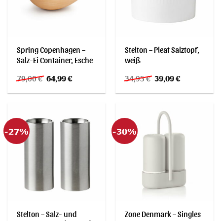
Spring Copenhagen –
Stelton – Pleat Salztopf,
Salz-Ei Container, Esche
weiß
Ursprünglicher
Aktueller
Ursprünglicher
Aktueller
79,00
€
64,99
€
34,95
€
39,09
€
Preis
Preis
Preis
Preis
war:
ist:
war:
ist:
79,00 €
64,99 €.
34,95 €
39,09 €.
-27%
-30%
Stelton – Salz- und
Zone Denmark – Singles