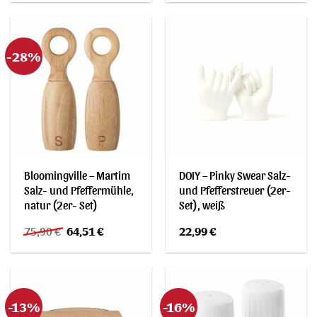
war:
ist:
war:
ist:
19,90 €
19,90 €.
19,90 €
19,90 €.
-28%
Bloomingville – Martim
DOIY – Pinky Swear Salz-
Salz- und Pfeffermühle,
und Pfefferstreuer (2er-
natur (2er- Set)
Set), weiß
Ursprünglicher
Aktueller
75,90
€
64,51
€
22,99
€
Preis
Preis
war:
ist:
75,90 €
64,51 €.
-13%
-16%