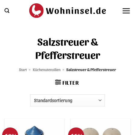
Zum
Inhalt
springen
Salzstreuer &
Pfefferstreuer
Start
»
Küchenutensilien
»
Salzstreuer & Pfefferstreuer
FILTER