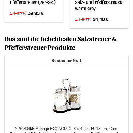
Pfefferstreuer (2er-Set)
Salz- und Pfefferstreuer,
warm grey
Ursprünglicher
Aktueller
54,95
€
39,95
€
Preis
Preis
Ursprünglicher
Aktueller
33,00
€
31,19
€
war:
ist:
Preis
Preis
54,95 €
39,95 €.
war:
ist:
33,00 €
31,19 €.
Das sind die beliebtesten Salzstreuer &
Pfefferstreuer Produkte
1
APS 40455 Menage ECONOMIC, 8 x 4 cm, H: 13 cm, Glas,