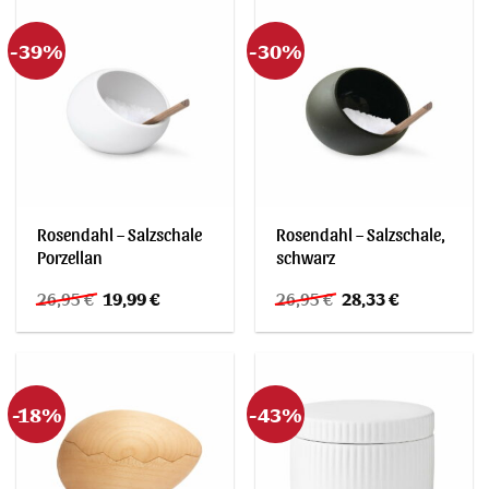
-39%
-30%
Rosendahl – Salzschale
Rosendahl – Salzschale,
Porzellan
schwarz
Ursprünglicher
Aktueller
Ursprünglicher
Aktueller
26,95
€
19,99
€
26,95
€
28,33
€
Preis
Preis
Preis
Preis
war:
ist:
war:
ist:
26,95 €
19,99 €.
26,95 €
28,33 €.
-18%
-43%