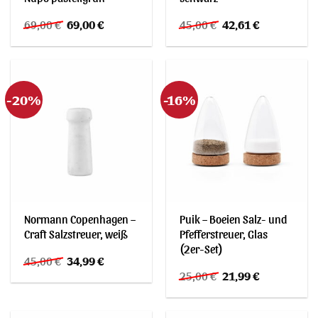
Ursprünglicher
Aktueller
Ursprünglicher
Aktueller
69,00
€
69,00
€
45,00
€
42,61
€
Preis
Preis
Preis
Preis
war:
ist:
war:
ist:
69,00 €
69,00 €.
45,00 €
42,61 €.
-20%
-16%
Normann Copenhagen –
Puik – Boeien Salz- und
Craft Salzstreuer, weiß
Pfefferstreuer, Glas
(2er-Set)
Ursprünglicher
Aktueller
45,00
€
34,99
€
Preis
Preis
Ursprünglicher
Aktueller
25,00
€
21,99
€
war:
ist:
Preis
Preis
45,00 €
34,99 €.
war:
ist:
25,00 €
21,99 €.