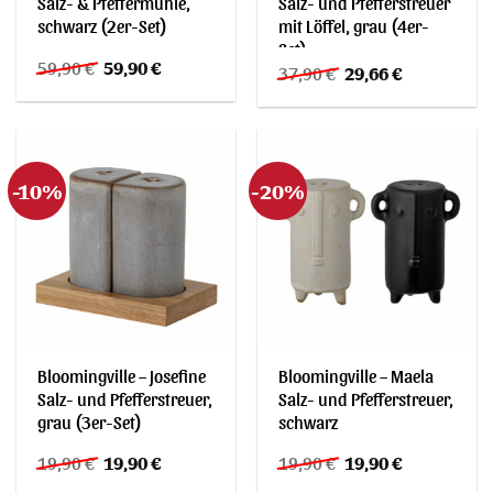
Salz- & Pfeffermühle,
Salz- und Pfefferstreuer
schwarz (2er-Set)
mit Löffel, grau (4er-
Set)
Ursprünglicher
Aktueller
59,90
€
59,90
€
Ursprünglicher
Aktueller
37,90
€
29,66
€
Preis
Preis
Preis
Preis
war:
ist:
war:
ist:
59,90 €
59,90 €.
37,90 €
29,66 €.
-10%
-20%
Bloomingville – Josefine
Bloomingville – Maela
Salz- und Pfefferstreuer,
Salz- und Pfefferstreuer,
grau (3er-Set)
schwarz
Ursprünglicher
Aktueller
Ursprünglicher
Aktueller
19,90
€
19,90
€
19,90
€
19,90
€
Preis
Preis
Preis
Preis