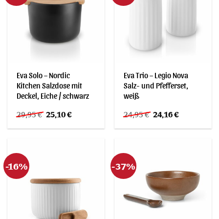
Eva Solo – Nordic
Eva Trio – Legio Nova
Kitchen Salzdose mit
Salz- und Pfefferset,
Deckel, Eiche / schwarz
weiß
Ursprünglicher
Aktueller
Ursprünglicher
Aktueller
29,95
€
25,10
€
24,95
€
24,16
€
Preis
Preis
Preis
Preis
war:
ist:
war:
ist:
29,95 €
25,10 €.
24,95 €
24,16 €.
-16%
-37%