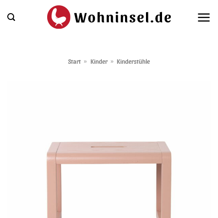
Zum
Inhalt
springen
Start
»
Kinder
»
Kinderstühle