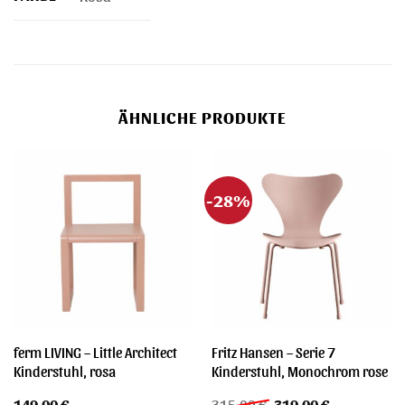
ÄHNLICHE PRODUKTE
-28%
ferm LIVING – Little Architect
Fritz Hansen – Serie 7
Kinderstuhl, rosa
Kinderstuhl, Monochrom rose
Ursprünglicher
Aktueller
149,00
€
315,00
€
319,00
€