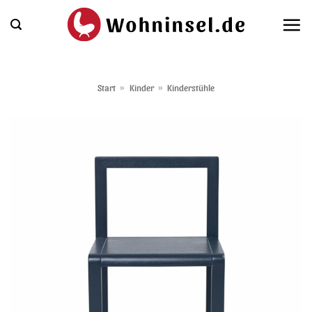
Zum
Inhalt
springen
Start
»
Kinder
»
Kinderstühle