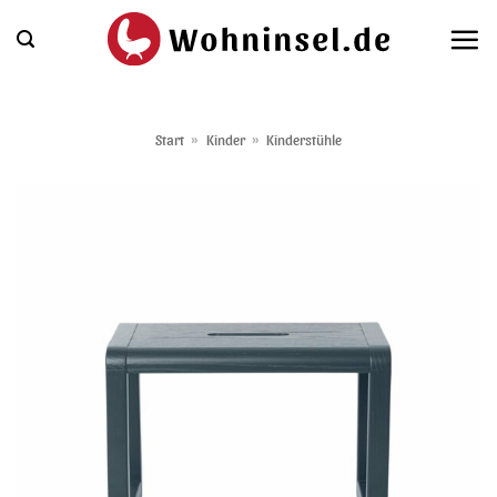
Zum
Inhalt
springen
Start
»
Kinder
»
Kinderstühle