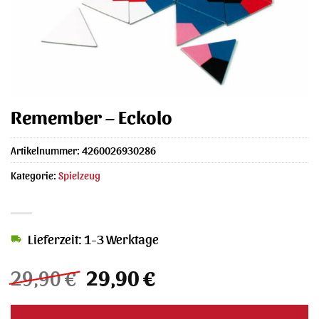
Remember – Eckolo
Artikelnummer:
4260026930286
Kategorie:
Spielzeug
Lieferzeit: 1-3 Werktage
Ursprünglicher
Aktueller
29,90
€
29,90
€
Preis
Preis
war:
ist: