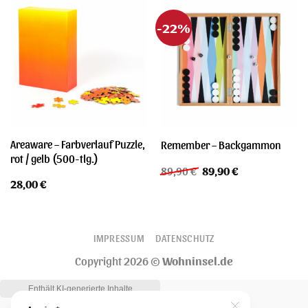
-22%
Areaware – Farbverlauf Puzzle,
Remember – Backgammon
rot / gelb (500-tlg.)
Ursprünglicher
Aktueller
89,90
€
89,90
€
Preis
Preis
28,00
€
war:
ist:
89,90 €
89,90 €.
IMPRESSUM
DATENSCHUTZ
Copyright 2026 ©
Wohninsel.de