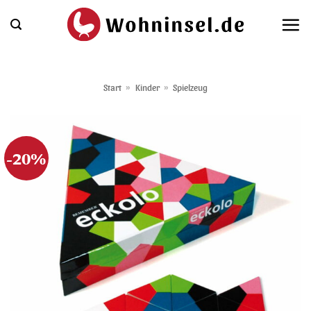
Zum
Inhalt
springen
Start
»
Kinder
»
Spielzeug
-20%