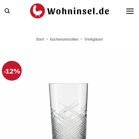
Zum
Inhalt
springen
Start
»
Küchenutensilien
»
Trinkgläser
-12%