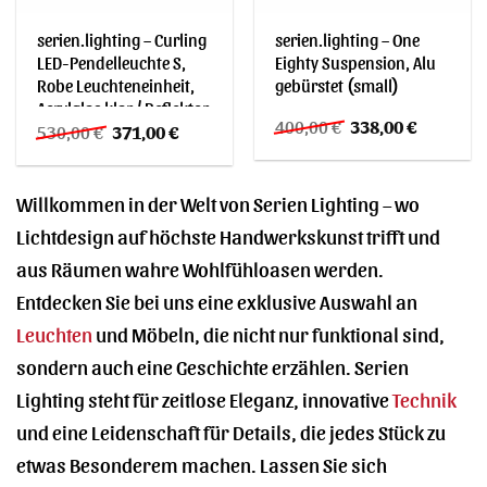
serien.lighting – Curling
serien.lighting – One
LED-Pendelleuchte S,
Eighty Suspension, Alu
Robe Leuchteneinheit,
gebürstet (small)
Acrylglas klar / Reflektor
Ursprünglicher
Aktueller
400,00
€
338,00
€
Ursprünglicher
Aktueller
zylindrisch
530,00
€
371,00
€
Preis
Preis
Preis
Preis
war:
ist:
war:
ist:
400,00 €
338,00 €.
530,00 €
371,00 €.
Willkommen in der Welt von Serien Lighting – wo
Lichtdesign auf höchste Handwerkskunst trifft und
aus Räumen wahre Wohlfühloasen werden.
Entdecken Sie bei uns eine exklusive Auswahl an
Leuchten
und Möbeln, die nicht nur funktional sind,
sondern auch eine Geschichte erzählen. Serien
Lighting steht für zeitlose Eleganz, innovative
Technik
und eine Leidenschaft für Details, die jedes Stück zu
etwas Besonderem machen. Lassen Sie sich