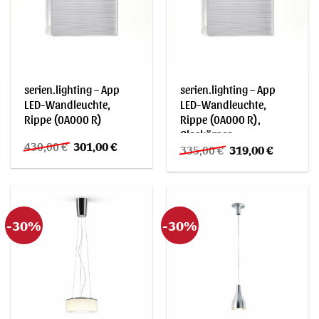
serien.lighting – App
serien.lighting – App
LED-Wandleuchte,
LED-Wandleuchte,
Rippe (0A000 R)
Rippe (0A000 R),
Glaskörper
Ursprünglicher
Aktueller
430,00
€
301,00
€
Ursprünglicher
Aktueller
335,00
€
319,00
€
Preis
Preis
Preis
Preis
war:
ist:
war:
ist:
430,00 €
301,00 €.
335,00 €
319,00 €.
-30%
-30%