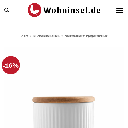
Zum
Inhalt
springen
Start
»
Küchenutensilien
»
Salzstreuer & Pfefferstreuer
-16%