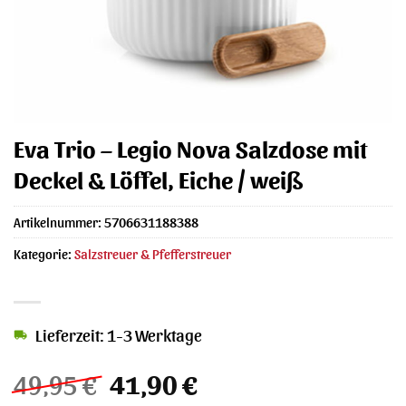
Eva Trio – Legio Nova Salzdose mit
Deckel & Löffel, Eiche / weiß
Artikelnummer:
5706631188388
Kategorie:
Salzstreuer & Pfefferstreuer
Lieferzeit: 1-3 Werktage
Ursprünglicher
Aktueller
49,95
€
41,90
€