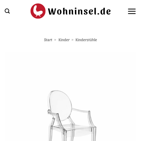
Zum
Inhalt
springen
Start
»
Kinder
»
Kinderstühle