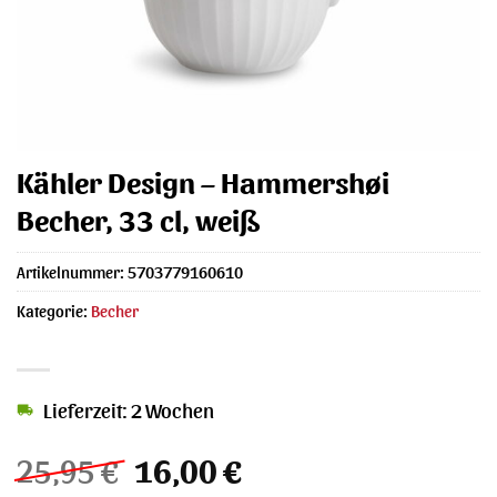
Kähler Design – Hammershøi
Becher, 33 cl, weiß
Artikelnummer:
5703779160610
Kategorie:
Becher
Lieferzeit: 2 Wochen
Ursprünglicher
Aktueller
25,95
€
16,00
€