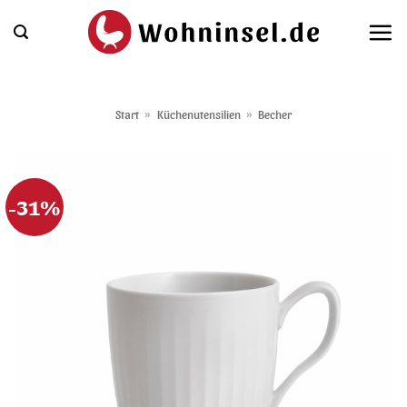
Zum
Inhalt
springen
Start
»
Küchenutensilien
»
Becher
-31%