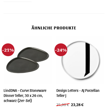
ÄHNLICHE PRODUKTE
-21%
-24%
LindDNA – Curve Stoneware
Design Letters – AJ Porzellan
Dinner Teller, 30 x 26 cm,
Teller J
schwarz (2er-Set)
Ursprünglicher
Aktueller
25,00
€
23,28
€
Preis
Preis