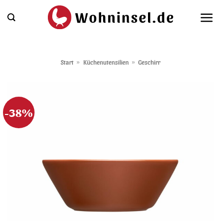
Zum
Inhalt
springen
Start
»
Küchenutensilien
»
Geschirr
-38%