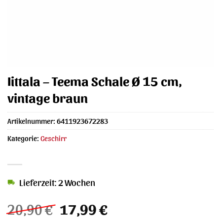
Iittala – Teema Schale Ø 15 cm,
vintage braun
Artikelnummer:
6411923672283
Kategorie:
Geschirr
Lieferzeit: 2 Wochen
Ursprünglicher
Aktueller
20,90
€
17,99
€