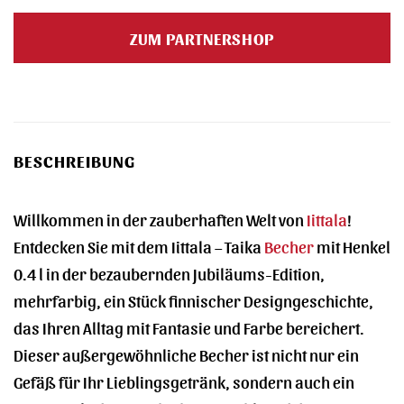
Preis
Preis
war:
ist:
ZUM PARTNERSHOP
27,90 €
18,99 €.
BESCHREIBUNG
Willkommen in der zauberhaften Welt von
Iittala
!
Entdecken Sie mit dem Iittala – Taika
Becher
mit Henkel
0.4 l in der bezaubernden Jubiläums-Edition,
mehrfarbig, ein Stück finnischer Designgeschichte,
das Ihren Alltag mit Fantasie und Farbe bereichert.
Dieser außergewöhnliche Becher ist nicht nur ein
Gefäß für Ihr Lieblingsgetränk, sondern auch ein