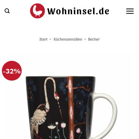
Zum
Inhalt
springen
Start
»
Küchenutensilien
»
Becher
-32%