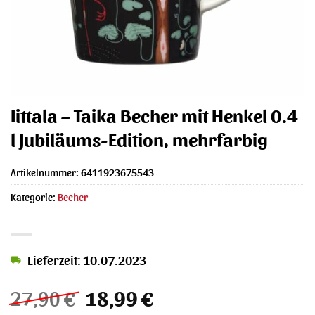
Iittala – Taika Becher mit Henkel 0.4
l Jubiläums-Edition, mehrfarbig
Artikelnummer:
6411923675543
Kategorie:
Becher
Lieferzeit: 10.07.2023
Ursprünglicher
Aktueller
27,90
€
18,99
€