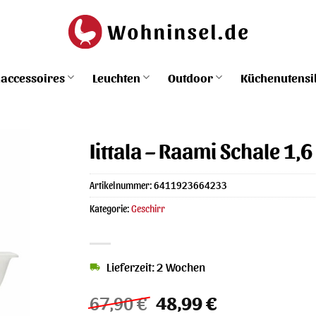
accessoires
Leuchten
Outdoor
Küchenutensi
Iittala – Raami Schale 1,6 
Artikelnummer:
6411923664233
Kategorie:
Geschirr
Lieferzeit: 2 Wochen
Ursprünglicher
Aktueller
67,90
€
48,99
€