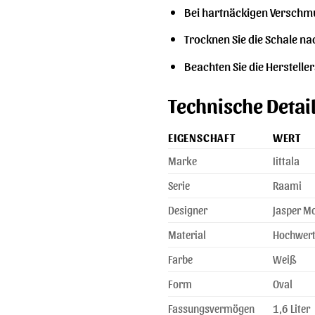
Bei hartnäckigen Verschmu
Trocknen Sie die Schale n
Beachten Sie die Herstelle
Technische Detail
EIGENSCHAFT
WERT
Marke
Iittala
Serie
Raami
Designer
Jasper M
Material
Hochwert
Farbe
Weiß
Form
Oval
Fassungsvermögen
1,6 Liter