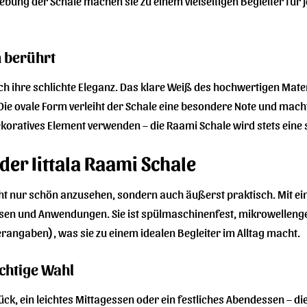
ebung der Schale machen sie zu einem vielseitigen Begleiter für 
n berührt
h ihre schlichte Eleganz. Das klare Weiß des hochwertigen Materi
Die ovale Form verleiht der Schale eine besondere Note und macht 
koratives Element verwenden – die Raami Schale wird stets eine s
 der Iittala Raami Schale
nicht nur schön anzusehen, sondern auch äußerst praktisch. Mit 
peisen und Anwendungen. Sie ist spülmaschinenfest, mikrowelleng
lerangaben), was sie zu einem idealen Begleiter im Alltag macht.
ichtige Wahl
ck, ein leichtes Mittagessen oder ein festliches Abendessen – die