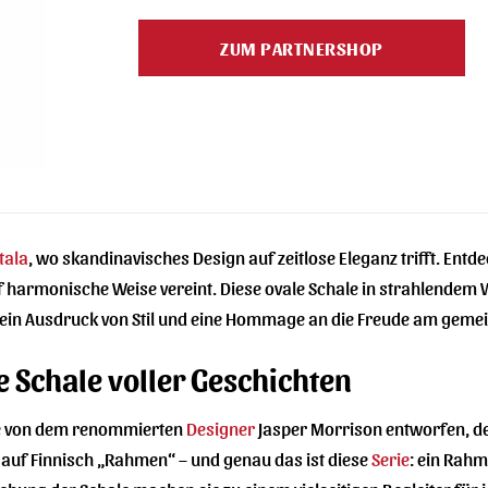
Preis
Preis
war:
ist:
ZUM PARTNERSHOP
67,90 €
48,99 €.
ttala
, wo skandinavisches Design auf zeitlose Eleganz trifft. Entde
uf harmonische Weise vereint. Diese ovale Schale in strahlendem 
 ein Ausdruck von Stil und eine Hommage an die Freude am gem
ne Schale voller Geschichten
de von dem renommierten
Designer
Jasper Morrison entworfen, der
 auf Finnisch „Rahmen“ – und genau das ist diese
Serie
: ein Rah