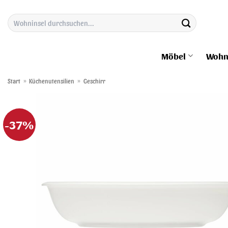
Zum
Suchen
Inhalt
nach:
springen
Möbel
Wohn
Start
»
Küchenutensilien
»
Geschirr
-37%