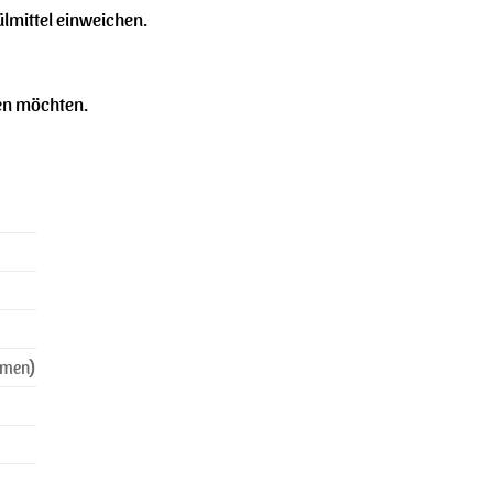
lmittel einweichen.
den möchten.
hmen)