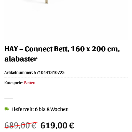
HAY – Connect Bett, 160 x 200 cm,
alabaster
Artikelnummer:
5710441310723
Kategorie:
Betten
Lieferzeit: 6 bis 8 Wochen
Ursprünglicher
Aktueller
689,00
€
619,00
€