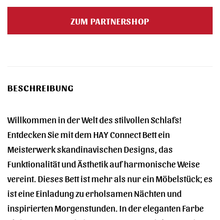
Preis
Preis
war:
ist:
ZUM PARTNERSHOP
689,00 €
619,00 €.
BESCHREIBUNG
Willkommen in der Welt des stilvollen Schlafs!
Entdecken Sie mit dem HAY Connect Bett ein
Meisterwerk skandinavischen Designs, das
Funktionalität und Ästhetik auf harmonische Weise
vereint. Dieses Bett ist mehr als nur ein Möbelstück; es
ist eine Einladung zu erholsamen Nächten und
inspirierten Morgenstunden. In der eleganten Farbe