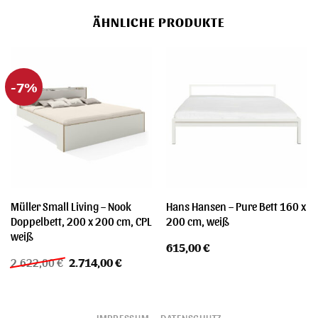
ÄHNLICHE PRODUKTE
-7%
Müller Small Living – Nook
Hans Hansen – Pure Bett 160 x
Doppelbett, 200 x 200 cm, CPL
200 cm, weiß
weiß
615,00
€
Ursprünglicher
Aktueller
2.622,00
€
2.714,00
€
Preis
Preis
war:
ist:
2.622,00 €
2.714,00 €.
IMPRESSUM
DATENSCHUTZ