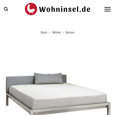
Zum
Inhalt
springen
Start
»
Möbel
»
Betten