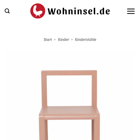
Zum
Inhalt
springen
Start
»
Kinder
»
Kinderstühle