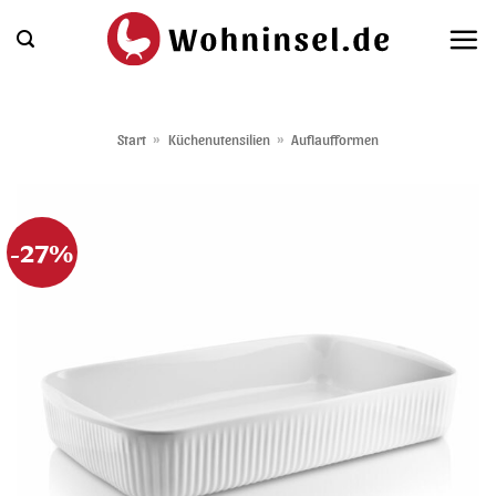
Zum
Inhalt
springen
Start
»
Küchenutensilien
»
Auflaufformen
-27%