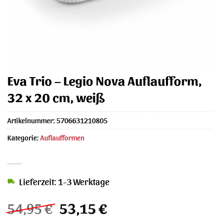
Eva Trio – Legio Nova Auflaufform,
32 x 20 cm, weiß
Artikelnummer:
5706631210805
Kategorie:
Auflaufformen
Lieferzeit: 1-3 Werktage
Ursprünglicher
Aktueller
54,95
€
53,15
€