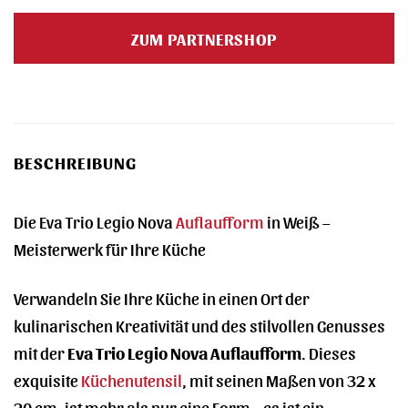
Preis
Preis
war:
ist:
ZUM PARTNERSHOP
54,95 €
53,15 €.
BESCHREIBUNG
Die Eva Trio Legio Nova
Auflaufform
in Weiß –
Meisterwerk für Ihre Küche
Verwandeln Sie Ihre Küche in einen Ort der
kulinarischen Kreativität und des stilvollen Genusses
mit der
Eva Trio Legio Nova Auflaufform
. Dieses
exquisite
Küchenutensil
, mit seinen Maßen von 32 x
20 cm, ist mehr als nur eine Form – es ist ein