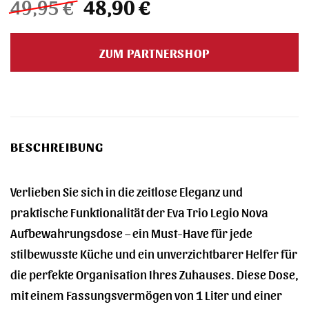
Ursprünglicher
Aktueller
49,95
€
48,90
€
Preis
Preis
war:
ist:
ZUM PARTNERSHOP
49,95 €
48,90 €.
BESCHREIBUNG
Verlieben Sie sich in die zeitlose Eleganz und
praktische Funktionalität der Eva Trio Legio Nova
Aufbewahrungsdose – ein Must-Have für jede
stilbewusste Küche und ein unverzichtbarer Helfer für
die perfekte Organisation Ihres Zuhauses. Diese Dose,
mit einem Fassungsvermögen von 1 Liter und einer