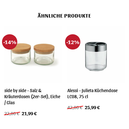
ÄHNLICHE PRODUKTE
-14%
-12%
side by side – Salz &
Alessi – Julieta Küchendose
Kräuterdosen (2er-Set), Eiche
LC08, 75 cl
/ Glas
Ursprünglicher
Aktueller
42,00
€
25,99
€
Preis
Preis
Ursprünglicher
Aktueller
22,00
€
21,99
€
war:
ist:
Preis
Preis
42,00 €
25,99 €.
war:
ist:
22,00 €
21,99 €.