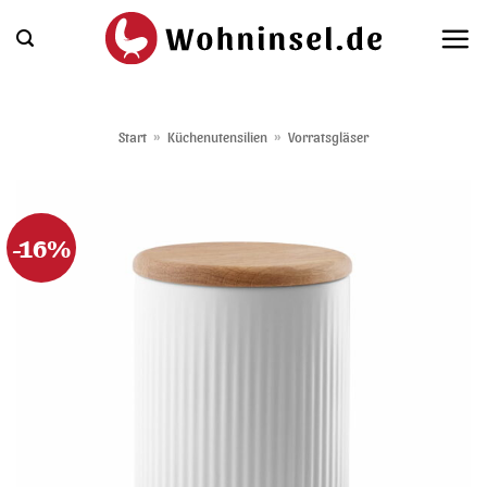
Zum
Inhalt
springen
Start
»
Küchenutensilien
»
Vorratsgläser
-16%