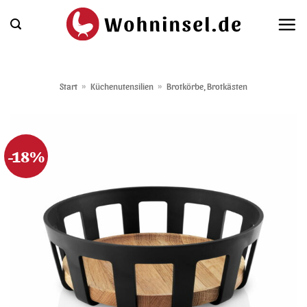
Zum
Inhalt
springen
Start
»
Küchenutensilien
»
Brotkörbe, Brotkästen
-18%