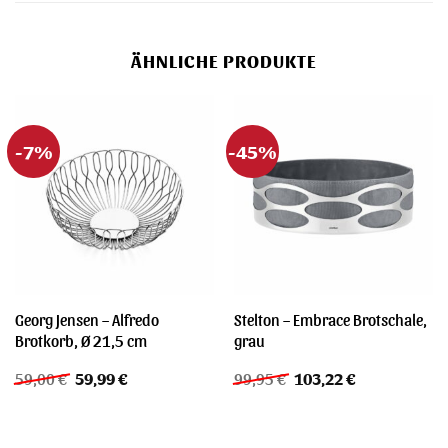
ÄHNLICHE PRODUKTE
-7%
-45%
Georg Jensen – Alfredo
Stelton – Embrace Brotschale,
Brotkorb, Ø 21,5 cm
grau
Ursprünglicher
Aktueller
Ursprünglicher
Aktueller
59,00
€
59,99
€
99,95
€
103,22
€
Preis
Preis
Preis
Preis
war:
ist:
war:
ist:
59,00 €
59,99 €.
99,95 €
103,22 €.