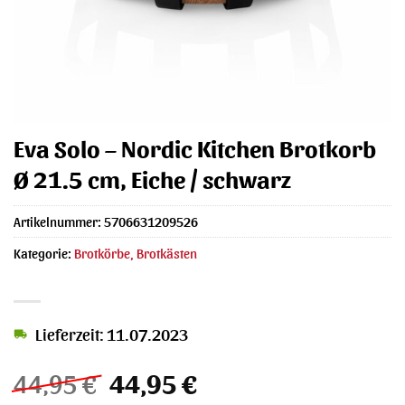
Eva Solo – Nordic Kitchen Brotkorb
Ø 21.5 cm, Eiche / schwarz
Artikelnummer:
5706631209526
Kategorie:
Brotkörbe, Brotkästen
Lieferzeit: 11.07.2023
Ursprünglicher
Aktueller
44,95
€
44,95
€