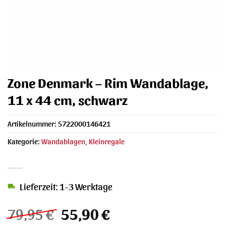
Zone Denmark – Rim Wandablage,
11 x 44 cm, schwarz
Artikelnummer:
5722000146421
Kategorie:
Wandablagen, Kleinregale
Lieferzeit: 1-3 Werktage
Ursprünglicher
Aktueller
79,95
€
55,90
€