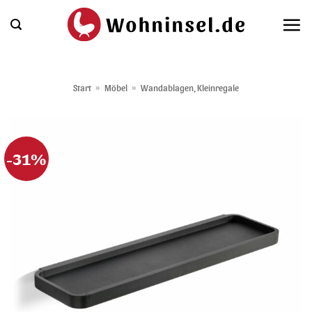
Zum
Inhalt
springen
Start
»
Möbel
»
Wandablagen, Kleinregale
-31%