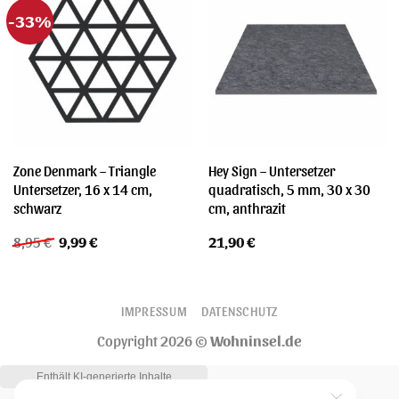
-33%
Zone Denmark – Triangle
Hey Sign – Untersetzer
Untersetzer, 16 x 14 cm,
quadratisch, 5 mm, 30 x 30
schwarz
cm, anthrazit
Ursprünglicher
Aktueller
8,95
€
9,99
€
21,90
€
Preis
Preis
war:
ist:
8,95 €
9,99 €.
IMPRESSUM
DATENSCHUTZ
Copyright 2026 ©
Wohninsel.de