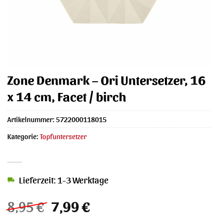
Zone Denmark – Ori Untersetzer, 16
x 14 cm, Facet / birch
Artikelnummer:
5722000118015
Kategorie:
Topfuntersetzer
Lieferzeit: 1-3 Werktage
Ursprünglicher
Aktueller
8,95
€
7,99
€