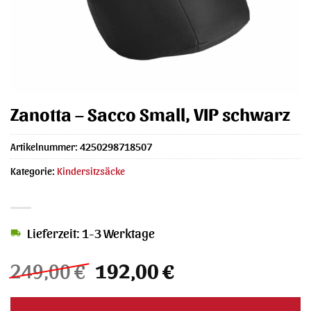
Zanotta – Sacco Small, VIP schwarz
Artikelnummer:
4250298718507
Kategorie:
Kindersitzsäcke
Lieferzeit: 1-3 Werktage
Ursprünglicher
Aktueller
249,00
€
192,00
€
Preis
Preis
war:
ist: