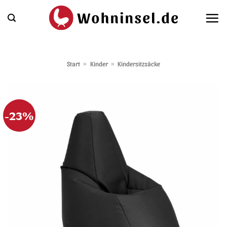
Zum
Inhalt
springen
Start
»
Kinder
»
Kindersitzsäcke
-23%