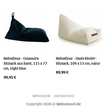
Nobodinoz – Essaouira
Nobodinoz – Oasis Kinder-
Sitzsack aus Samt, 115 x 77
Sitzsack, 109 x 53 cm, natur
cm, night blue
89,99
€
99,95
€
IMPRESSUM
DATENSCHUTZ
Copyright 2026 ©
Wohninsel.de