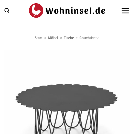
Zum
Inhalt
springen
Start
»
Möbel
»
Tische
»
Couchtische