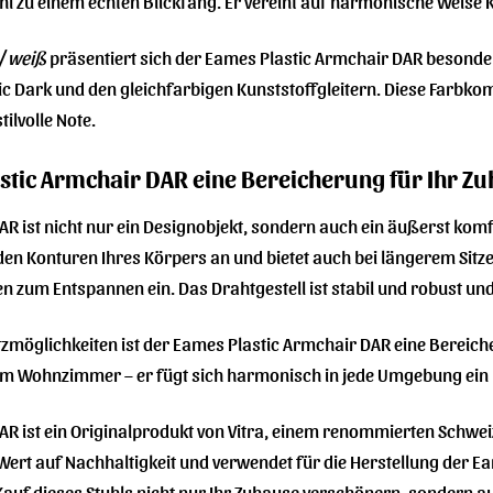
hl zu einem echten Blickfang. Er vereint auf harmonische Weise 
/ weiß
präsentiert sich der Eames Plastic Armchair DAR besonders
sic Dark und den gleichfarbigen Kunststoffgleitern. Diese Farbko
ilvolle Note.
tic Armchair DAR eine Bereicherung für Ihr Zu
R ist nicht nur ein Designobjekt, sondern auch ein äußerst kom
 den Konturen Ihres Körpers an und bietet auch bei längerem Sit
 zum Entspannen ein. Das Drahtgestell ist stabil und robust und ve
atzmöglichkeiten ist der Eames Plastic Armchair DAR eine Bereic
 im Wohnzimmer – er fügt sich harmonisch in jede Umgebung ein un
R ist ein Originalprodukt von Vitra, einem renommierten Schwei
 Wert auf Nachhaltigkeit und verwendet für die Herstellung der E
 Kauf dieses Stuhls nicht nur Ihr Zuhause verschönern, sondern 