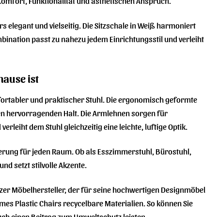
Komfort, Funktionalität und ästhetischen Anspruch.
 elegant und vielseitig. Die Sitzschale in Weiß harmoniert
mbination passt zu nahezu jedem Einrichtungsstil und verleiht
hause ist
fortabler und praktischer Stuhl. Die ergonomisch geformte
zen hervorragenden Halt. Die Armlehnen sorgen für
rleiht dem Stuhl gleichzeitig eine leichte, luftige Optik.
herung für jeden Raum. Ob als Esszimmerstuhl, Bürostuhl,
d setzt stilvolle Akzente.
zer Möbelhersteller, der für seine hochwertigen Designmöbel
ames Plastic Chairs recycelbare Materialien. So können Sie
auch einen Beitrag zum Umweltschutz leisten.