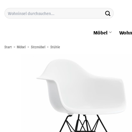
Zum
Suchen
Inhalt
nach:
springen
Möbel
Wohn
Start
»
Möbel
»
Sitzmöbel
»
Stühle