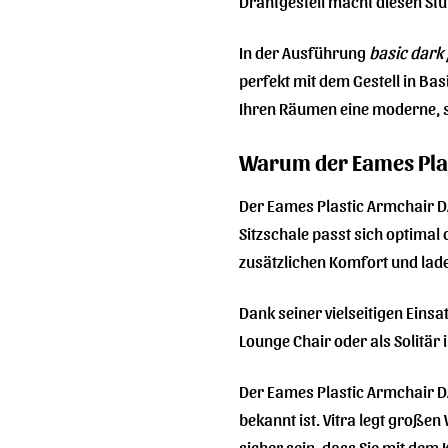
Drahtgestell macht diesen Stu
In der Ausführung
basic dark 
perfekt mit dem Gestell in Ba
Ihren Räumen eine moderne, st
Warum der Eames Plas
Der Eames Plastic Armchair DA
Sitzschale passt sich optimal
zusätzlichen Komfort und laden
Dank seiner vielseitigen Eins
Lounge Chair oder als Solitär
Der Eames Plastic Armchair DA
bekannt ist. Vitra legt großen
sicher sein, dass Sie mit dem