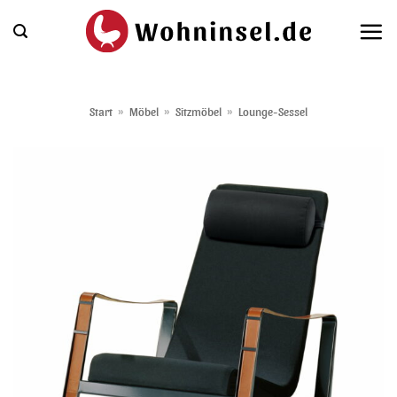
Zum
Inhalt
springen
Start
»
Möbel
»
Sitzmöbel
»
Lounge-Sessel