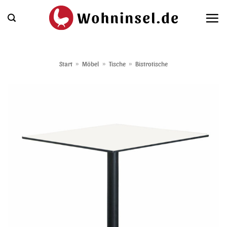
Zum
Inhalt
springen
Start
»
Möbel
»
Tische
»
Bistrotische