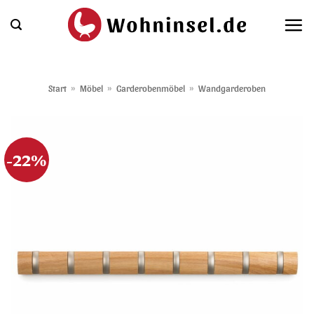
Zum
Inhalt
springen
Start
»
Möbel
»
Garderobenmöbel
»
Wandgarderoben
-22%