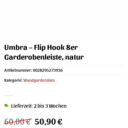
Umbra – Flip Hook 8er
Garderobenleiste, natur
Artikelnummer:
0028295273916
Kategorie:
Wandgarderoben
Lieferzeit: 2 bis 3 Wochen
Ursprünglicher
Aktueller
60,00
€
50,90
€