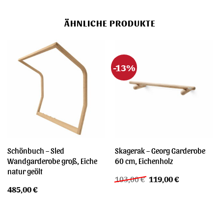
ÄHNLICHE PRODUKTE
-13%
Schönbuch – Sled
Skagerak – Georg Garderobe
Wandgarderobe groß, Eiche
60 cm, Eichenholz
natur geölt
Ursprünglicher
Aktueller
103,00
€
119,00
€
Preis
Preis
485,00
€
war:
ist:
103,00 €
119,00 €.