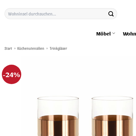
Zum
Suchen
Inhalt
nach:
springen
Möbel
Wohn
Start
»
Küchenutensilien
»
Trinkgläser
-24%