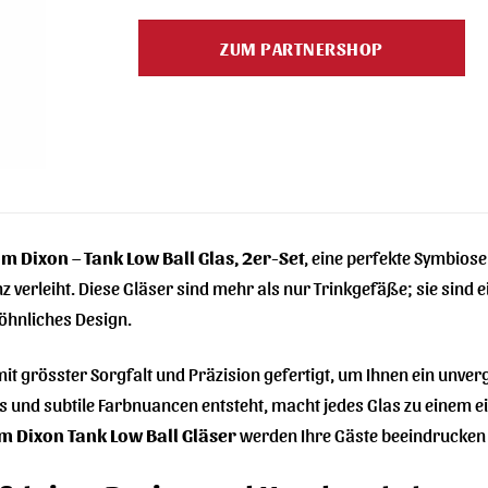
Preis
Preis
war:
ist:
ZUM PARTNERSHOP
114,99 €
113,00 €.
m Dixon – Tank Low Ball Glas, 2er-Set
, eine perfekte Symbios
z verleiht. Diese Gläser sind mehr als nur Trinkgefäße; sie sind e
hnliches Design.
it grösster Sorgfalt und Präzision gefertigt, um Ihnen ein unverg
s und subtile Farbnuancen entsteht, macht jedes Glas zu einem e
m Dixon Tank Low Ball Gläser
werden Ihre Gäste beeindrucken u