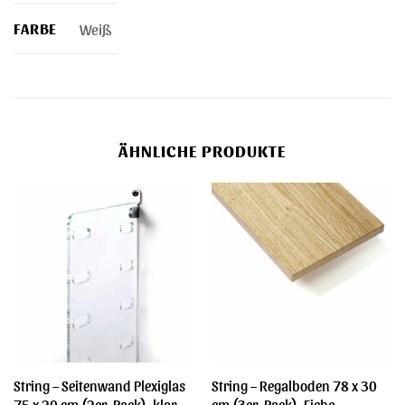
FARBE
Weiß
ÄHNLICHE PRODUKTE
String – Seitenwand Plexiglas
String – Regalboden 78 x 30
75 x 20 cm (2er-Pack), klar
cm (3er-Pack), Eiche