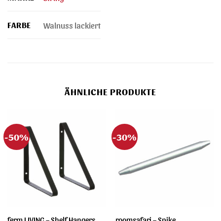
FARBE
Walnuss lackiert
ÄHNLICHE PRODUKTE
-50%
-30%
ferm LIVING – Shelf Hangers
roomsafari – Spike