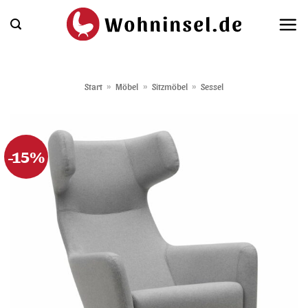
Zum
Inhalt
springen
Start
»
Möbel
»
Sitzmöbel
»
Sessel
-15%