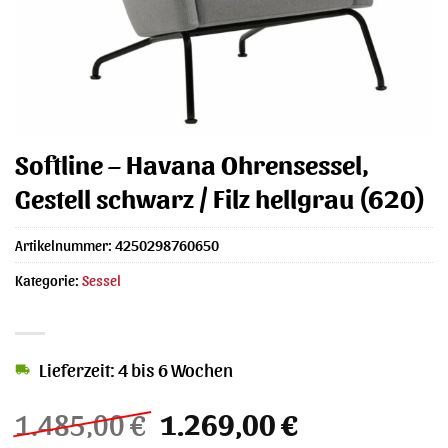
Softline – Havana Ohrensessel,
Gestell schwarz / Filz hellgrau (620)
Artikelnummer:
4250298760650
Kategorie:
Sessel
Lieferzeit: 4 bis 6 Wochen
Ursprünglicher
Aktueller
1.485,00
€
1.269,00
€