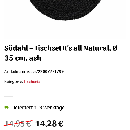
Södahl – Tischset It’s all Natural, Ø
35 cm, ash
Artikelnummer:
5722007271799
Kategorie:
Tischsets
Lieferzeit: 1-3 Werktage
Ursprünglicher
Aktueller
14,95
€
14,28
€