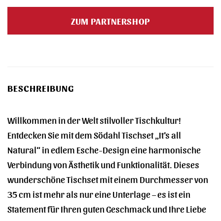
Preis
Preis
war:
ist:
ZUM PARTNERSHOP
14,95 €
14,28 €.
BESCHREIBUNG
Willkommen in der Welt stilvoller Tischkultur!
Entdecken Sie mit dem Södahl Tischset „It’s all
Natural“ in edlem Esche-Design eine harmonische
Verbindung von Ästhetik und Funktionalität. Dieses
wunderschöne Tischset mit einem Durchmesser von
35 cm ist mehr als nur eine Unterlage – es ist ein
Statement für Ihren guten Geschmack und Ihre Liebe