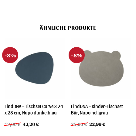
ÄHNLICHE PRODUKTE
-8%
-8%
LindDNA – Tischset Curve S 24
LindDNA – Kinder-Tischset
x 28 cm, Nupo dunkelblau
Bär, Nupo hellgrau
Ursprünglicher
Aktueller
Ursprünglicher
Aktueller
12,00
€
43,20
€
25,00
€
22,99
€
Preis
Preis
Preis
Preis
war:
ist:
war:
ist: