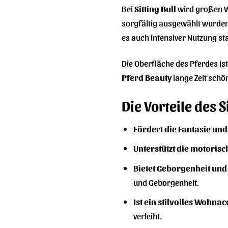
Bei
Sitting Bull
wird großen We
sorgfältig ausgewählt wurden,
es auch intensiver Nutzung sta
Die Oberfläche des Pferdes ist
Pferd Beauty
lange Zeit schö
Die Vorteile des 
Fördert die Fantasie und 
Unterstützt die motorisc
Bietet Geborgenheit und 
und Geborgenheit.
Ist ein stilvolles Wohnac
verleiht.