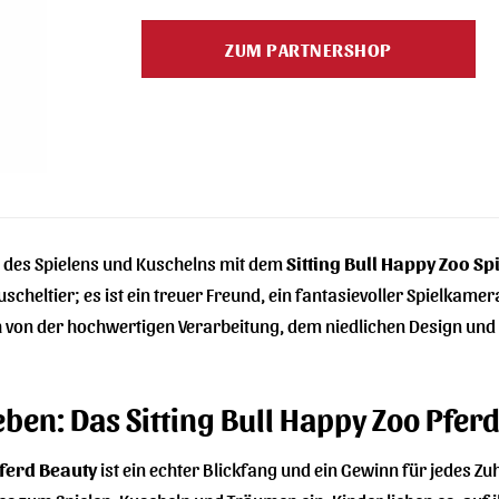
Preis
Preis
war:
ist:
ZUM PARTNERSHOP
109,00 €
104,99 €.
t des Spielens und Kuschelns mit dem
Sitting Bull Happy Zoo Sp
 Kuscheltier; es ist ein treuer Freund, ein fantasievoller Spielka
h von der hochwertigen Verarbeitung, dem niedlichen Design und 
eben: Das Sitting Bull Happy Zoo Pfer
Pferd Beauty
ist ein echter Blickfang und ein Gewinn für jedes 