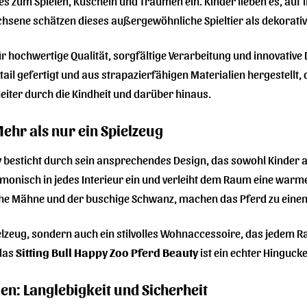
es zum Spielen, Kuscheln und Träumen ein. Kinder lieben es, auf 
chsene schätzen dieses außergewöhnliche Spieltier als dekorati
ür hochwertige Qualität, sorgfältige Verarbeitung und innovative
tail gefertigt und aus strapazierfähigen Materialien hergestellt
eiter durch die Kindheit und darüber hinaus.
Mehr als nur ein Spielzeug
y
besticht durch sein ansprechendes Design, das sowohl Kinder a
monisch in jedes Interieur ein und verleiht dem Raum eine warme,
che Mähne und der buschige Schwanz, machen das Pferd zu einem
pielzeug, sondern auch ein stilvolles Wohnaccessoire, das jedem 
das
Sitting Bull Happy Zoo Pferd Beauty
ist ein echter Hingucke
en: Langlebigkeit und Sicherheit