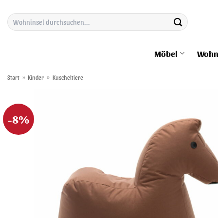
Zum
Suchen
Inhalt
nach:
springen
Möbel
Wohn
Start
»
Kinder
»
Kuscheltiere
-8%