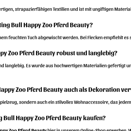
igen, strapazierfähigen Textilien und ist mit ungiftigen Materiali
tting Bull Happy Zoo Pferd Beauty?
nem feuchten Tuch abgewischt werden. Bei Flecken empfiehlt es s
appy Zoo Pferd Beauty robust und langlebig?
und langlebig. Es wurde aus hochwertigen Materialien gefertigt u
 Happy Zoo Pferd Beauty auch als Dekoration v
n Spielzeug, sondern auch ein stilvolles Wohnaccessoire, das jede
ng Bull Happy Zoo Pferd Beauty kaufen?
appy Zoo Pferd Beauty
hier in unserem Online-Shop erwerben. 