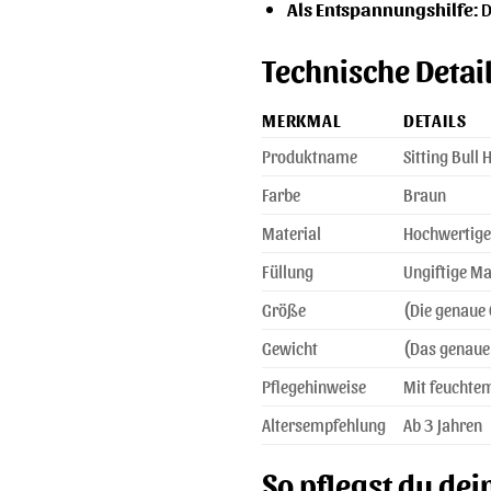
Als Entspannungshilfe:
D
Technische Detai
MERKMAL
DETAILS
Produktname
Sitting Bull 
Farbe
Braun
Material
Hochwertige 
Füllung
Ungiftige Mat
Größe
(Die genaue 
Gewicht
(Das genaue 
Pflegehinweise
Mit feuchte
Altersempfehlung
Ab 3 Jahren
So pflegst du dei