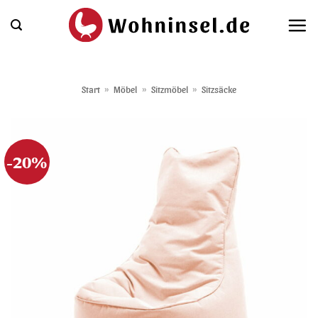
Zum
Inhalt
springen
Start
»
Möbel
»
Sitzmöbel
»
Sitzsäcke
-20%