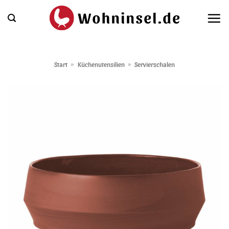
Zum
Inhalt
springen
Start
»
Küchenutensilien
»
Servierschalen