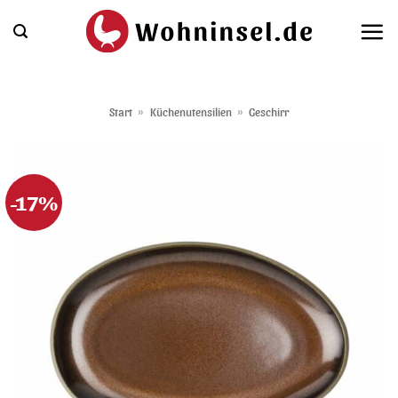
Zum
Inhalt
springen
Start
»
Küchenutensilien
»
Geschirr
-17%