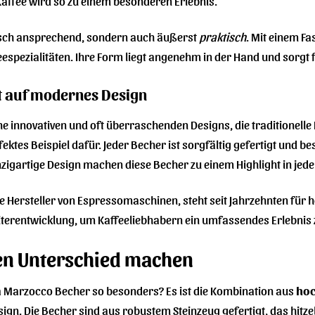
 Kaffee wird so zu einem besonderen Erlebnis.
tisch ansprechend, sondern auch äußerst
praktisch
. Mit einem 
spezialitäten. Ihre Form liegt angenehm in der Hand und sorgt f
t auf modernes Design
eine innovativen und oft überraschenden Designs, die traditione
ktes Beispiel dafür. Jeder Becher ist sorgfältig gefertigt und be
zigartige Design machen diese Becher zu einem Highlight in jede
Hersteller von Espressomaschinen, steht seit Jahrzehnten für h
iterentwicklung, um Kaffeeliebhabern ein umfassendes Erlebnis 
 den Unterschied machen
La Marzocco Becher so besonders? Es ist die Kombination aus
hoc
n. Die Becher sind aus robustem Steinzeug gefertigt, das hitze