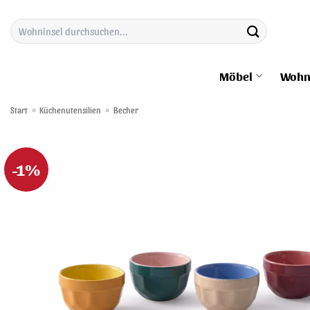
Zum
Suchen
Inhalt
nach:
springen
Möbel
Wohn
Start
»
Küchenutensilien
»
Becher
-1%