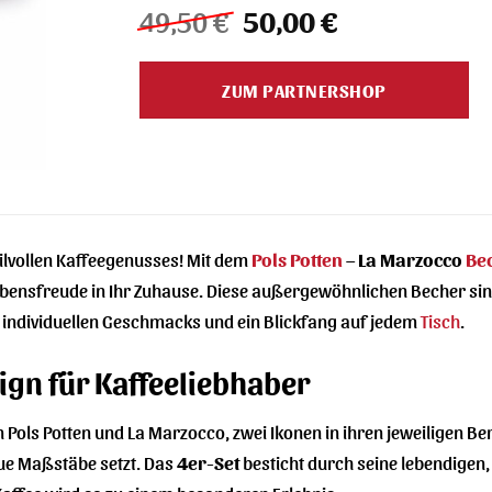
Ursprünglicher
Aktueller
49,50
€
50,00
€
Preis
Preis
war:
ist:
ZUM PARTNERSHOP
49,50 €
50,00 €.
ilvollen Kaffeegenusses! Mit dem
Pols Potten
– La Marzocco
Be
ensfreude in Ihr Zuhause. Diese außergewöhnlichen Becher sind 
s individuellen Geschmacks und ein Blickfang auf jedem
Tisch
.
ign für Kaffeeliebhaber
ols Potten und La Marzocco, zwei Ikonen in ihren jeweiligen Ber
eue Maßstäbe setzt. Das
4er-Set
besticht durch seine lebendigen,