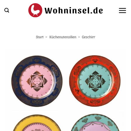
Zum
Inhalt
springen
Start
»
Küchenutensilien
»
Geschirr