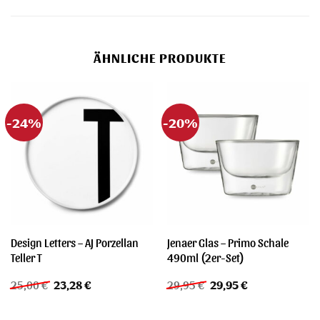
ÄHNLICHE PRODUKTE
-24%
-20%
Design Letters – AJ Porzellan
Jenaer Glas – Primo Schale
Teller T
490ml (2er-Set)
Ursprünglicher
Aktueller
Ursprünglicher
Aktueller
25,00
€
23,28
€
29,95
€
29,95
€
Preis
Preis
Preis
Preis
war:
ist:
war:
ist:
25,00 €
23,28 €.
29,95 €
29,95 €.