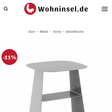
Zum
Inhalt
springen
Start
»
Möbel
»
Tische
»
Beistelltische
-11%