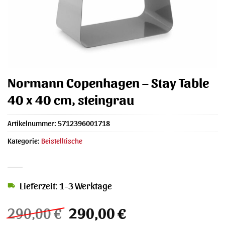
Normann Copenhagen – Stay Table
40 x 40 cm, steingrau
Artikelnummer:
5712396001718
Kategorie:
Beistelltische
Lieferzeit: 1-3 Werktage
Ursprünglicher
Aktueller
290,00
€
290,00
€