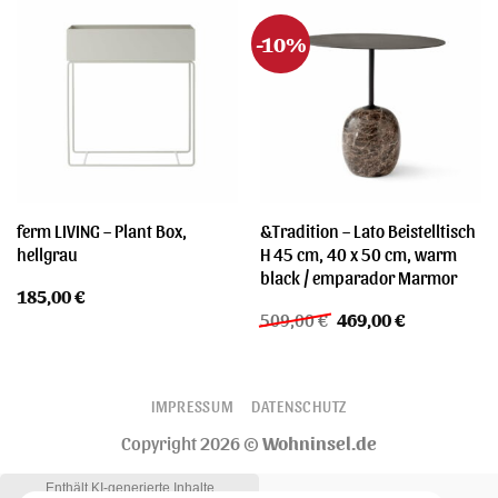
-10%
ferm LIVING – Plant Box,
&Tradition – Lato Beistelltisch
hellgrau
H 45 cm, 40 x 50 cm, warm
black / emparador Marmor
185,00
€
Ursprünglicher
Aktueller
509,00
€
469,00
€
Preis
Preis
war:
ist:
509,00 €
469,00 €.
IMPRESSUM
DATENSCHUTZ
Copyright 2026 ©
Wohninsel.de