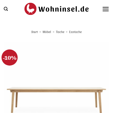
Zum
Inhalt
springen
Start
»
Möbel
»
Tische
»
Esstische
-10%