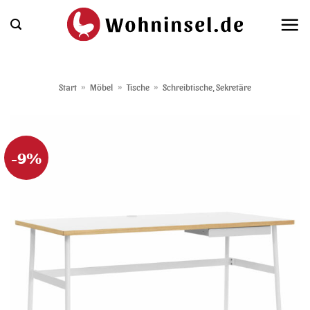
Zum
Inhalt
springen
Start
»
Möbel
»
Tische
»
Schreibtische, Sekretäre
-9%