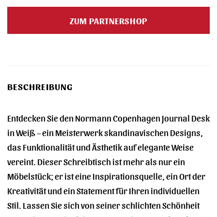
Preis
Preis
war:
ist:
ZUM PARTNERSHOP
705,00 €
677,00 €.
BESCHREIBUNG
Entdecken Sie den Normann Copenhagen Journal Desk
in Weiß – ein Meisterwerk skandinavischen Designs,
das Funktionalität und Ästhetik auf elegante Weise
vereint. Dieser Schreibtisch ist mehr als nur ein
Möbelstück; er ist eine Inspirationsquelle, ein Ort der
Kreativität und ein Statement für Ihren individuellen
Stil. Lassen Sie sich von seiner schlichten Schönheit