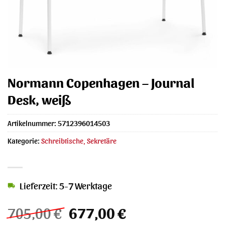
Normann Copenhagen – Journal
Desk, weiß
Artikelnummer:
5712396014503
Kategorie:
Schreibtische, Sekretäre
Lieferzeit: 5-7 Werktage
Ursprünglicher
Aktueller
705,00
€
677,00
€