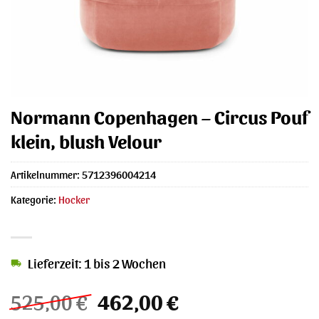
Normann Copenhagen – Circus Pouf
klein, blush Velour
Artikelnummer:
5712396004214
Kategorie:
Hocker
Lieferzeit: 1 bis 2 Wochen
Ursprünglicher
Aktueller
525,00
€
462,00
€