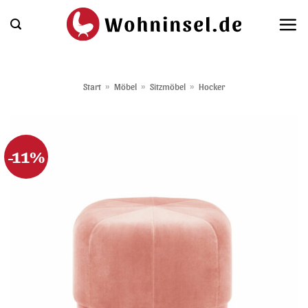
Zum
Inhalt
springen
Start
»
Möbel
»
Sitzmöbel
»
Hocker
-11%