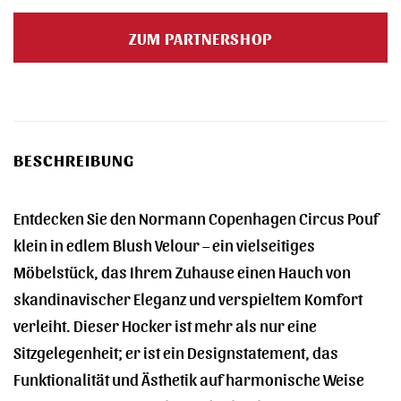
Preis
Preis
war:
ist:
ZUM PARTNERSHOP
525,00 €
462,00 €.
BESCHREIBUNG
Entdecken Sie den Normann Copenhagen Circus Pouf
klein in edlem Blush Velour – ein vielseitiges
Möbelstück, das Ihrem Zuhause einen Hauch von
skandinavischer Eleganz und verspieltem Komfort
verleiht. Dieser Hocker ist mehr als nur eine
Sitzgelegenheit; er ist ein Designstatement, das
Funktionalität und Ästhetik auf harmonische Weise