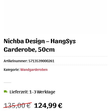
Nichba Design – HangSys
Garderobe, 50cm
Artikelnummer:
5713539000261
Kategorie:
Wandgarderoben
Lieferzeit: 1-3 Werktage
Ursprünglicher
Aktueller
135,00
€
124,99
€