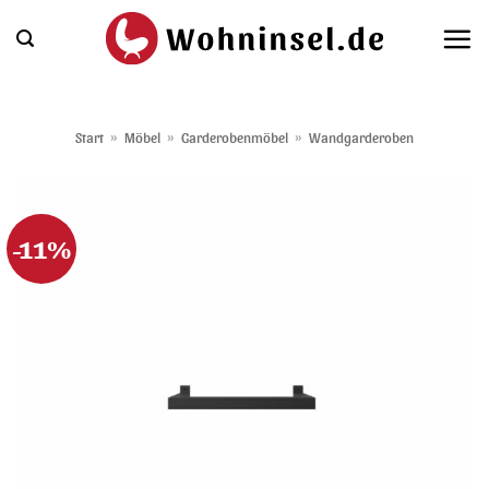
Zum
Inhalt
springen
Start
»
Möbel
»
Garderobenmöbel
»
Wandgarderoben
-11%