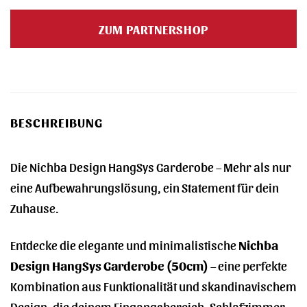
Preis
Preis
war:
ist:
ZUM PARTNERSHOP
135,00 €
124,99 €.
BESCHREIBUNG
Die Nichba Design HangSys Garderobe – Mehr als nur
eine Aufbewahrungslösung, ein Statement für dein
Zuhause.
Entdecke die elegante und minimalistische
Nichba
Design HangSys Garderobe (50cm)
– eine perfekte
Kombination aus Funktionalität und skandinavischem
Design, die deinem Eingangsbereich, Schlafzimmer