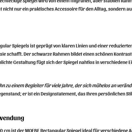
, rechteckige Spiegel wird von einem filigranen, aber stabilen Ra
 ist nicht nur ein praktisches Accessoire für den Alltag, sondern
lar Spiegels ist geprägt von klaren Linien und einer reduziert
ie schafft. Der schwarze Rahmen bildet einen schönen Kontrast 
lichte Gestaltung fügt sich der Spiegel nahtlos in verschiedene 
ihn zu einem Begleiter für viele Jahre, der sich mühelos an verä
enstand; er ist ein Designstatement, das Ihren persönlichen Sti
nwendung
0 cm ist der MOEBE Rectangular Spiegel ideal für verschiedene 