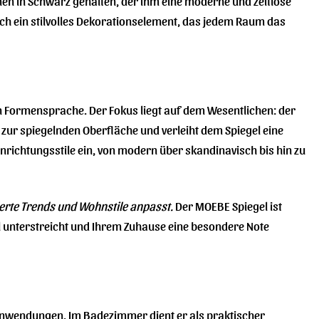
hmen in Schwarz gehalten, der ihm eine moderne und zeitlose
 auch ein stilvolles Dekorationselement, das jedem Raum das
en Formensprache. Der Fokus liegt auf dem Wesentlichen: der
zur spiegelnden Oberfläche und verleiht dem Spiegel eine
Einrichtungsstile ein, von modern über skandinavisch bis hin zu
nderte Trends und Wohnstile anpasst.
Der MOEBE Spiegel ist
l unterstreicht und Ihrem Zuhause eine besondere Note
Anwendungen. Im Badezimmer dient er als praktischer