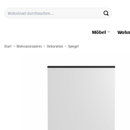
Zum
Suchen
Inhalt
nach:
springen
Möbel
Wohn
Start
»
Wohnaccessoires
»
Dekoration
»
Spiegel