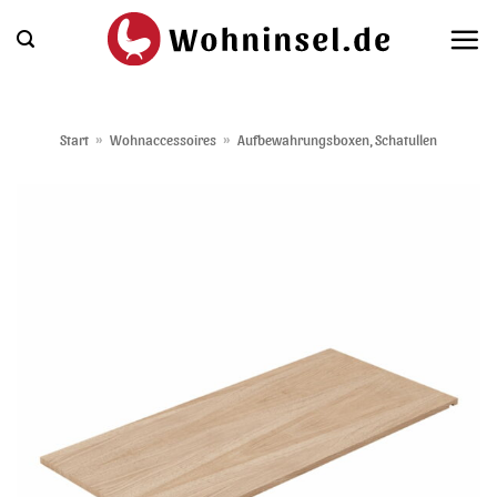
Zum
Inhalt
springen
Start
»
Wohnaccessoires
»
Aufbewahrungsboxen, Schatullen