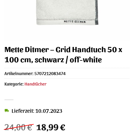
Mette Ditmer – Grid Handtuch 50 x
100 cm, schwarz / off-white
Artikelnummer:
5707212083474
Kategorie:
Handtücher
Lieferzeit: 10.07.2023
Ursprünglicher
Aktueller
24,00
€
18,99
€