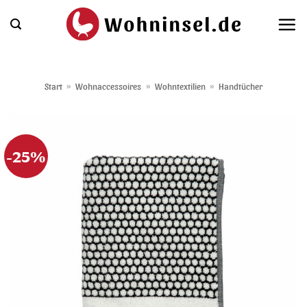
Zum
Inhalt
springen
Start
»
Wohnaccessoires
»
Wohntextilien
»
Handtücher
-25%